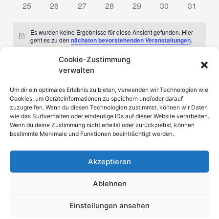
hat
hat
hat
hat
hat
hat
hat
25
26
27
28
29
30
31
Veranstaltungen,
Veranstaltungen,
Veranstaltungen,
Veranstaltungen,
Veranstaltungen,
Veranstaltungen,
Veransta
0
0
0
0
0
0
0
Veranstaltungen,
Veranstaltungen,
Veranstaltungen,
Veranstaltungen,
Veranstaltungen,
Veranstaltungen,
Veransta
Es wurden keine Ergebnisse für diese Ansicht gefunden. Hier
Hinweis
geht es zu den
nächsten bevorstehenden Veranstaltungen
.
Cookie-Zustimmung
verwalten
Nov.
Dieser Monat
Jan.
Um dir ein optimales Erlebnis zu bieten, verwenden wir Technologien wie
Cookies, um Geräteinformationen zu speichern und/oder darauf
Kalender abonnieren
zuzugreifen. Wenn du diesen Technologien zustimmst, können wir Daten
wie das Surfverhalten oder eindeutige IDs auf dieser Website verarbeiten.
Wenn du deine Zustimmung nicht erteilst oder zurückziehst, können
bestimmte Merkmale und Funktionen beeinträchtigt werden.
Akzeptieren
Ablehnen
Copyright © 2025
MUSIKVEREIN KÜNZELL
| Powered by
Astra
WordPress-Theme
|
Einstellungen ansehen