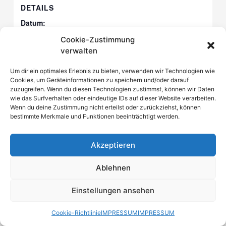
DETAILS
Datum:
12. April 2020
Cookie-Zustimmung
Zeit:
verwalten
10:30
Um dir ein optimales Erlebnis zu bieten, verwenden wir Technologien wie
Cookies, um Geräteinformationen zu speichern und/oder darauf
zuzugreifen. Wenn du diesen Technologien zustimmst, können wir Daten
wie das Surfverhalten oder eindeutige IDs auf dieser Website verarbeiten.
Musikalischer Abend !!Abgesagt!!
Probenwochenende
Wenn du deine Zustimmung nicht erteilst oder zurückziehst, können
bestimmte Merkmale und Funktionen beeinträchtigt werden.
Akzeptieren
Copyright © 2025
MUSIKVEREIN KÜNZELL
| Powered by
Astra
Ablehnen
WordPress-Theme
|
IMPRESSUM
Cookie-Richtlinie (EU)
Einstellungen ansehen
Cookie-Richtlinie
IMPRESSUM
IMPRESSUM