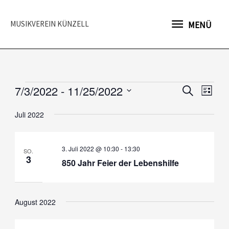
Zum
MENÜ
Inhalt
MUSIKVEREIN KÜNZELL
MENÜ
springen
7/3/2022
 - 
11/25/2022
Veranstaltungen
Veranstaltu
Veran
Suche
Liste
Suche
Ansic
Datum
Juli 2022
und
Navig
wählen.
Ansichten,
Navigation
3. Juli 2022 @ 10:30
-
13:30
SO.
3
850 Jahr Feier der Lebenshilfe
August 2022